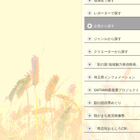
地域名で探す
レポーターで探す
企業から探す
ジャンルから探す
クリエーターから探す
「彩の国 地域魅力発信映画」
埼玉県インフォメーション
SAITAMA新産業プロジェクト
彩の国四季めぐり
我がまち発見映像塾
「商店街おもしろCM」