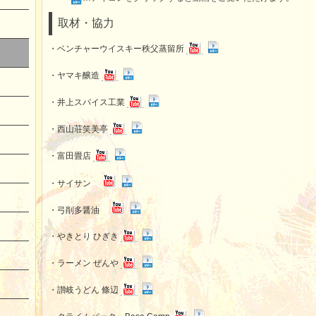
取材・協力
・ベンチャーウイスキー秩父蒸留所
・ヤマキ醸造
・井上スパイス工業
・西山荘笑美亭
・富田畳店
・サイサン
・弓削多醤油
・やきとり ひぎき
・ラーメン ぜんや
・讃岐うどん 條辺