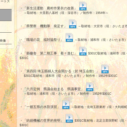
ョートス
・
「新生活運動 農村作業衣の改善」
～取材地：大里郡八基村（現：深谷市）／制作年：1954年～
・
「県警察 機動隊 発足す」
～取材地：大宮市（現：さいたま市
・
「職場の花 福対協祭り」
～取材地：浦和市（現：さいたま市）
映像
・
「縣廳舎 第二期工事 着々進む」
$301C取材地：浦和市（現
$301C
・
「第四回 埼玉縣婦人大会開かる（於 埼玉会館）」
$301C取材地：浦和市（現・さいたま市）／制作年：1952年$301C
・
「六月定例 県議会始まる 県議事堂」
～取材地：浦和市（現・さいたま市）／制作年：1952年$301C
・
「一都五県の水防演習」
～取材地：北埼玉郡東村（現・大利根町）／
・
「紡績機械の世界的発明」
$301C取材地：北足立郡與野町（現
$301C