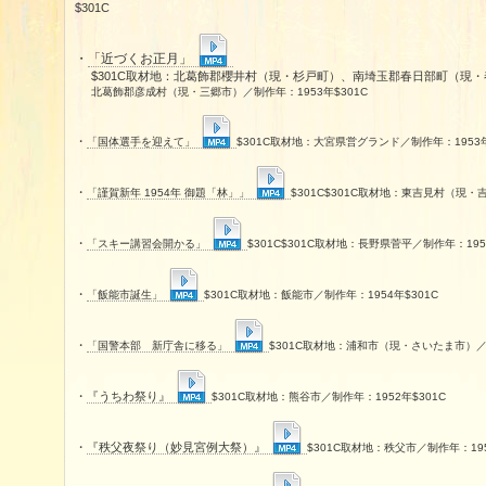
$301C
・
「近づくお正月」
$301C取材地：北葛飾郡櫻井村（現・杉戸町）、南埼玉郡春日部町（現・
北葛飾郡彦成村（現・三郷市）／制作年：1953年$301C
・
「国体選手を迎えて」
$301C取材地：大宮県営グランド／制作年：1953年
・
「謹賀新年 1954年 御題「林」」
$301C$301C取材地：東吉見村（現・吉
・
「スキー講習会開かる」
$301C$301C取材地：長野県菅平／制作年：1954
・
「飯能市誕生」
$301C取材地：飯能市／制作年：1954年$301C
・
「国警本部 新庁舎に移る」
$301C取材地：浦和市（現・さいたま市）／制
・
『うちわ祭り』
$301C取材地：熊谷市／制作年：1952年$301C
・
『秩父夜祭り（妙見宮例大祭）』
$301C取材地：秩父市／制作年：195