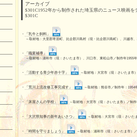
アーカイブ
$301C1952年から制作された埼玉県のニュース映画
$301C
・
「乳牛と飼料」
～取材地：大里郡寄居町、比企郡川島村（現・比企郡川島町）、川越市、本
・
「職業補導」
～取材地：浦和市（現：さいたま市）、川口市、東松山市／制作年1955
・
「活動する青少年赤十字」
～取材地：大宮市（現：さいたま市）
・
「荒川上流改修工事完成す」
～取材地：熊谷市／制作年：1954
・
「床屋さんの学校」
～取材地：大宮市（現：さいたま市）／制作年
・
「大沢県知事の新年あいさつ」
～取材地：大宮市（現：さいたま
・
「時間を守りましょう」
～取材地：浦和市（現：さいたま市）／制