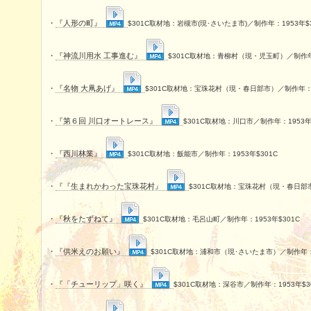
・
『人形の町』
$301C取材地：岩槻市(現･さいたま市)／制作年：1953年$3
・
『神流川用水 工事進む』
$301C取材地：青柳村（現・児玉町）／制作年：
・
『名物 大凧あげ』
$301C取材地：宝珠花村（現・春日部市）／制作年：19
・
『第６回 川口オートレース』
$301C取材地：川口市／制作年：1953年$
・
『西川林業』
$301C取材地：飯能市／制作年：1953年$301C
・
『『生まれかわった宝珠花村』
$301C取材地：宝珠花村（現・春日部市
・
『秋をたずねて』
$301C取材地：毛呂山町／制作年：1953年$301C
・
『供米えのお願い』
$301C取材地：浦和市（現･さいたま市）／制作年：1
・
『「チューリップ」咲く』
$301C取材地：深谷市／制作年：1953年$3