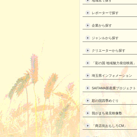
地域名で探す
レポーターで探す
企業から探す
ジャンルから探す
クリエーターから探す
「彩の国 地域魅力発信映画」
埼玉県インフォメーション
SAITAMA新産業プロジェクト
彩の国四季めぐり
我がまち発見映像塾
「商店街おもしろCM」