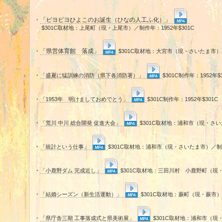
・
「ピヨピヨひよこのお誕生（ひなの人工ふ化）」
$301C取材地：上尾町（現・上尾市）／制作年：1952年$301C
・
「県営体育館 落成」
$301C取材地：大宮市（現・さいたま市）／
・
「盛夏に猛訓練の消防（県下各消防署）」
$301C制作年：1952年$
・
「1953年 明けましておめでとう」
$301C制作年：1952年$301C
・
「荒川 中川 総合開発 促進大会」
$301C取材地：浦和市（現・さいた
・
「統計という仕事」
$301C取材地：浦和市（現・さいたま市）／制作年
・
「小鹿野ダム 完成近し」
$301C取材地：三田川村 小鹿野町（現・小
・
「結婚シーズン（新生活運動）」
$301C取材地：蕨町（現・蕨市）／
・
「県庁舎三期 工事落成式と県美術展」
$301C取材地：浦和市（現