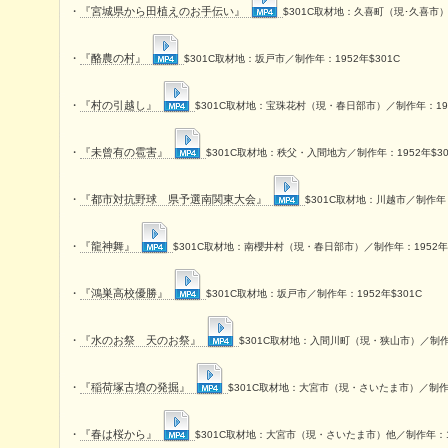
・
『宮城県から田植えのお手伝い』
$301C取材地：久喜町（現･久喜市）
・
『酪農の村』
$301C取材地：坂戸市／制作年：1952年$301C
・
『村の引越し』
$301C取材地：宝珠花村（現・春日部市）／制作年：195
・
『未曾有の雹害』
$301C取材地：秩父・入間地方／制作年：1952年$30
・
『都市対抗野球 県予選南関東大会』
$301C取材地：川越市／制作年：
・
『龍神舞』
$301C取材地：南櫻井村（現・春日部市）／制作年：1952年$
・
『鴻巣高校優勝』
$301C取材地：坂戸市／制作年：1952年$301C
・
『水のお祭 天のお祭』
$301C取材地：入間川町（現・狭山市）／制作年
・
『稲荷塚古墳の発掘』
$301C取材地：大宮市（現・さいたま市）／制作年
・
『春は桜から』
$301C取材地：大宮市（現・さいたま市）他／制作年：19