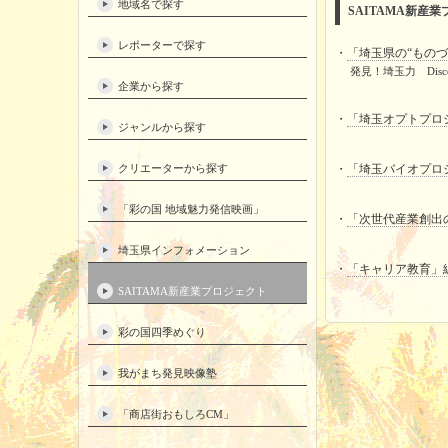
地域名で探す
SAITAMA新産
レポーターで探す
・
「埼玉県の“もの
発見！埼玉力 Discove
企業から探す
・
「埼玉オプトプロ
ジャンルから探す
クリエーターから探す
・
「埼玉バイオプロ
「彩の国 地域魅力発信映画」
・
「次世代産業創出
埼玉県インフォメーション
・
「キャリア教育」
SAITAMA新産業プロジェクト
彩の国四季めぐり
我がまち発見映像塾
「商店街おもしろCM」