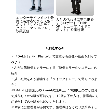
エンターテインメント分
人との代わりに重労働を
野にも対応できる人型ロ
するロボット『HRP-
ボット『サイバネティッ
5P ヒューマノイドロ
クヒューマンHRP-4C』
ボット』 ©産総研
©産総研
4.創造するAI
・『DALL-E』や『Phenaki』で文章から画像や動画を創って
みよう！
・AIが白黒映像をカラーにする『映像カラー化システム』の
紹介
・描いた絵をAIが認識する『クイックドロー』で遊んでみよ
う！
※DALL-Eは開発元のOpenAIの規約上、13歳以上の方が自分
で操作しての体験が可能です。 12歳以下の方は、保護者の方
が操作しての体験をお願いいたします。
※体験には整理券が必要です。整理券はなくなり次第終了し