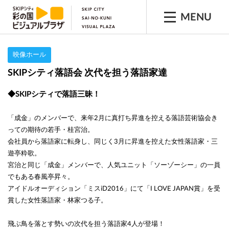
MENU
映像ホール
SKIPシティ落語会 次代を担う落語家達
◆SKIPシティで落語三昧！
「成金」のメンバーで、来年2月に真打ち昇進を控える落語芸術協会き
っての期待の若手・桂宮治。
会社員から落語家に転身し、同じく3月に昇進を控えた女性落語家・三
遊亭粋歌。
宮治と同じ「成金」メンバーで、人気ユニット「ソーゾーシー」の一員
でもある春風亭昇々。
アイドルオーディション「ミスiD2016」にて「I LOVE JAPAN賞」を受
賞した女性落語家・林家つる子。
飛ぶ鳥を落とす勢いの次代を担う落語家4人が登場！