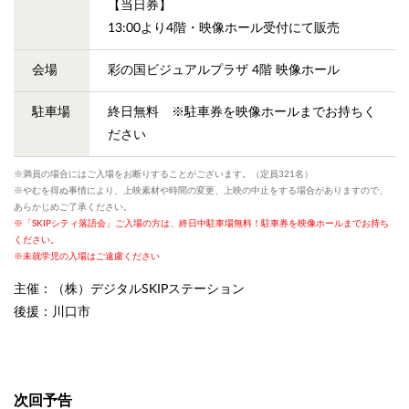
【当日券】
13:00より4階・映像ホール受付にて販売
会場
彩の国ビジュアルプラザ 4階 映像ホール
駐車場
終日無料 ※駐車券を映像ホールまでお持ちく
ださい
※満員の場合にはご入場をお断りすることがございます。（定員321名）
※やむを得ぬ事情により、上映素材や時間の変更、上映の中止をする場合がありますので、
あらかじめご了承ください。
※「SKIPシティ落語会」ご入場の方は、終日中駐車場無料！駐車券を映像ホールまでお持ち
ください。
※未就学児の入場はご遠慮ください
主催：（株）デジタルSKIPステーション
後援：川口市
次回予告