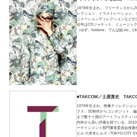
1979年生まれ。 フリーランスから
レクション、イラストレーション、
ニメーションディレクションなどが
近年はCDジャケット、ミュージッ
（ゆず、livetune、でんぱ組.inc
■TAKCOM／土屋貴史 TAKCOM /
1979年生まれ。映像ディレクショ
クス、3D制作からコンポジット、
まで数十ヶ国のアートフェスティバ
内外から高い評価を得ている。2010
ーテインメント部門審査委員会推薦作品
ビル 六本木ヒルズ –TOKYO CITY