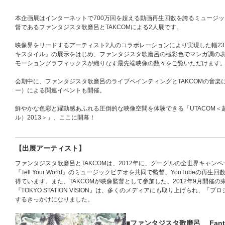
本企画展はインターネットで700万回を超える動画再生回数を誇るミュージックビデオ
督であるファンタジスタ歌磨呂とTAKCOMによる2人展です。
映像界をリードするアーティスト2人のコラボレーションにより実現した幅2
キスタイル』の展示をはじめ、ファンタジスタ歌磨呂の極彩色でマンガ調の表
モーショングラフィックスが織りなす最先端映像の数々をご覧いただけます
会期中に、ファンタジスタ歌磨呂のライブペインティングとTAKCOMの音楽
ー）による関連イベントも開催。
鮮やかな色彩と躍動感あふれる圧倒的な映像空間を体験できる「UTACOM
ル）2013＞」、ここに開幕！
【出展アーティスト】
ファンタジスタ歌磨呂とTAKCOMは、2012年に、グーグルの全世界キャンペーンソン
『Tell Your World』のミュージックビデオを共同で監督、YouTubeの
得ています。また、TAKCOMが映像監督として参加した、2012年9月開催
『TOKYO STATION VISION』は、多くのメディアにも取り上げられ、
するきっかけになりました。
■ファンタジスタ歌磨呂 Fantas