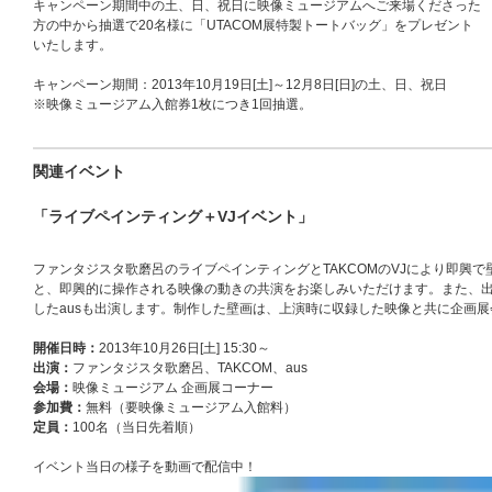
キャンペーン期間中の土、日、祝日に映像ミュージアムへご来場くださった
方の中から抽選で20名様に「UTACOM展特製トートバッグ」をプレゼント
いたします。
キャンペーン期間：2013年10月19日[土]～12月8日[日]の土、日、祝日
※映像ミュージアム入館券1枚につき1回抽選。
関連イベント
「ライブペインティング＋VJイベント」
ファンタジスタ歌磨呂のライブペインティングとTAKCOMのVJにより即興
と、即興的に操作される映像の動きの共演をお楽しみいただけます。また、
したausも出演します。制作した壁画は、上演時に収録した映像と共に企画
開催日時：
2013年10月26日[土] 15:30～
出演：
ファンタジスタ歌磨呂、TAKCOM、aus
会場：
映像ミュージアム 企画展コーナー
参加費：
無料（要映像ミュージアム入館料）
定員：
100名（当日先着順）
イベント当日の様子を動画で配信中！