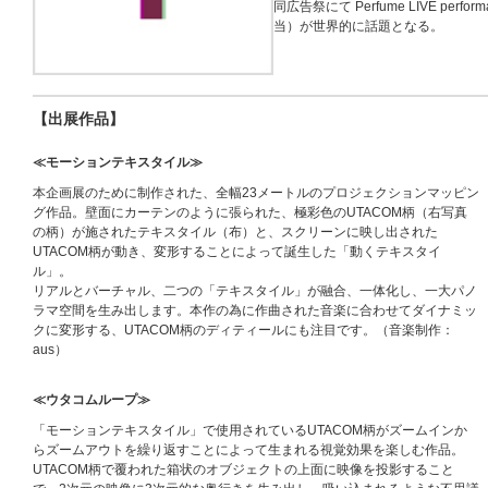
同広告祭にて Perfume LIVE pe
当）が世界的に話題となる。
【出展作品】
≪モーションテキスタイル≫
本企画展のために制作された、全幅23メートルのプロジェクションマッピン
グ作品。壁面にカーテンのように張られた、極彩色のUTACOM柄（右写真
の柄）が施されたテキスタイル（布）と、スクリーンに映し出された
UTACOM柄が動き、変形することによって誕生した「動くテキスタイ
ル」。
リアルとバーチャル、二つの「テキスタイル」が融合、一体化し、一大パノ
ラマ空間を生み出します。本作の為に作曲された音楽に合わせてダイナミッ
クに変形する、UTACOM柄のディティールにも注目です。（音楽制作：
aus）
≪ウタコムループ≫
「モーションテキスタイル」で使用されているUTACOM柄がズームインか
らズームアウトを繰り返すことによって生まれる視覚効果を楽しむ作品。
UTACOM柄で覆われた箱状のオブジェクトの上面に映像を投影すること