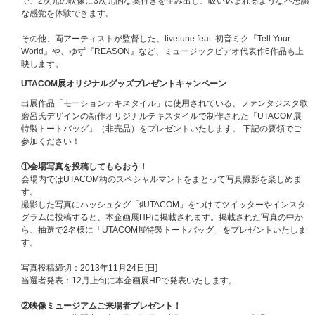
で、2次元の映像に3次元的な奥行きを生み出し、吸い込まれるような不思議
な感覚を体験できます。
その他、両アーティストが監督した、livetune feat. 初音ミク『Tell Your
World』や、ゆず『REASON』など、ミュージックビデオ代表作6作品も上
映します。
UTACOM展オリジナルグッズプレゼントキャンペーン
出展作品「モーションテキスタイル」に使用されている、ファンタジスタ歌
磨呂氏デザインの新作オリジナルテキスタイルで制作された「UTACOM展
特製トートバッグ」（非売品）をプレゼントいたします。 下記の要領でご
参加ください！
①会場写真を投稿してもらおう！
会場内ではUTACOM柄のスペシャルマントをまとって写真撮影を楽しめま
す。
撮影した写真にハッシュタグ「♯UTACOM」をつけてツイッターやインスタ
グラムに投稿すると、本企画展HPに掲載されます。掲載された写真の中か
ら、抽選で2名様に「UTACOM展特製トートバッグ」をプレゼントいたしま
す。
写真投稿締切：2013年11月24日[日]
当選者発表：12月上旬に本企画展HPで発表いたします。
②映像ミュージアムご来場者プレゼント！