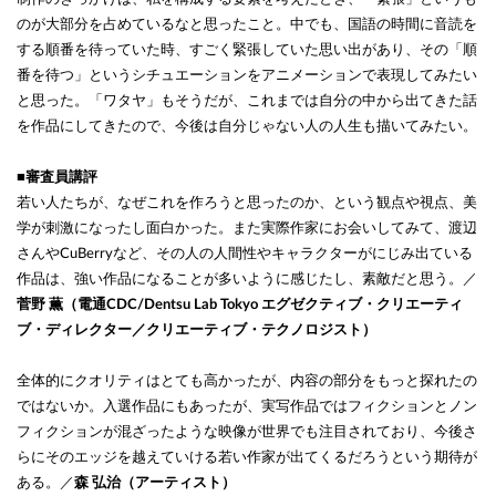
のが大部分を占めているなと思ったこと。中でも、国語の時間に音読を
する順番を待っていた時、すごく緊張していた思い出があり、その「順
番を待つ」というシチュエーションをアニメーションで表現してみたい
と思った。「ワタヤ」もそうだが、これまでは自分の中から出てきた話
を作品にしてきたので、今後は自分じゃない人の人生も描いてみたい。
■審査員講評
若い人たちが、なぜこれを作ろうと思ったのか、という観点や視点、美
学が刺激になったし面白かった。また実際作家にお会いしてみて、渡辺
さんやCuBerryなど、その人の人間性やキャラクターがにじみ出ている
作品は、強い作品になることが多いように感じたし、素敵だと思う。／
菅野 薫（電通CDC/Dentsu Lab Tokyo エグゼクティブ・クリエーティ
ブ・ディレクター／クリエーティブ・テクノロジスト）
全体的にクオリティはとても高かったが、内容の部分をもっと探れたの
ではないか。入選作品にもあったが、実写作品ではフィクションとノン
フィクションが混ざったような映像が世界でも注目されており、今後さ
らにそのエッジを越えていける若い作家が出てくるだろうという期待が
ある。／
森 弘治（アーティスト）