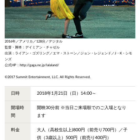
2016年／アメリカ／128分／デジタル
監督・脚本：デイミアン・チャゼル
出演：ライアン・ゴズリング／エマ・ストーン／ジョン・レジェンド／J・K・シモ
ンズ
公式HP：
http://gaga.ne.jp/lalaland/
©2017 Summit Entertainment, LLC. All Rights Reserved.
日時
2018年1月21日（日）14:00～
開場時
開映30分前 ※当日ご来場順でのご入場となり
間
ます
料金
大人（高校生以上)800円（前売り700円）／子
供（3歳以上）500円（前売り400円）