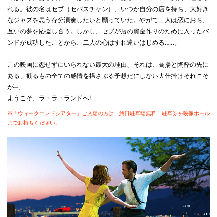
れる。彼の名はセブ（セバスチャン）、いつか自分の店を持ち、大好き
なジャズを思う存分演奏したいと願っていた。やがて二人は恋におち、
互いの夢を応援し合う。しかし、セブが店の資金作りのために入ったバ
ンドが成功したことから、二人の心はすれ違いはじめる……。
この映画に恋せずにいられない最大の理由、それは、高揚と陶酔の先に
ある、観るもの全ての感情を揺さぶる予想だにしない大仕掛けそれこそ
が─、
ようこそ、ラ・ラ・ランドへ!
※「ウィークエンドシアター」ご入場の方は、終日駐車場無料！駐車券を映像ホール
までお持ちください。