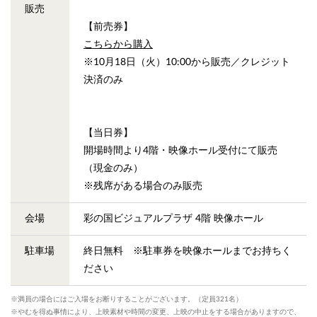
販売
【前売券】
こちらから購入
※10月18日（火）10:00から販売／クレジット
決済のみ
【当日券】
開場時間より4階・映像ホール受付にて販売
（現金のみ）
※残席がある場合のみ販売
会場
彩の国ビジュアルプラザ 4階 映像ホール
駐車場
終日無料 ※駐車券を映像ホールまでお持ちく
ださい
※満員の場合にはご入場をお断りすることがございます。（定員321名）
※やむを得ぬ事情により、上映素材や時間の変更、上映の中止をする場合がありますので、