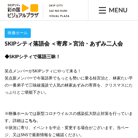
MENU
映像ホール
SKIPシティ落語会 ＜寄席＞宮治・あずみ二人会
◆SKIPシティで落語三昧！
笑点メンバーがSKIPシティにやって来る！
笑点新メンバーで今落語界でもっとも勢いに乗る桂宮治と、林家たい平
の一番弟子で三味線漫談で人気の林家あずみの寄席を、クリスマスにた
っぷりとご堪能下さい。
※映像ホールでは新型コロナウイルスの感染拡大防止対策を行っていま
す。詳細は
こちら
。
※状況に寄り、イベントを中止・変更する場合がございます。当ペー
ジ、又はSNSで最新情報をご確認ください。