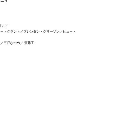
はー？
ボンド
ュー・グラント／ブレンダン・グリーソン／ヒュー・
／三戸なつめ／ 斎藤工