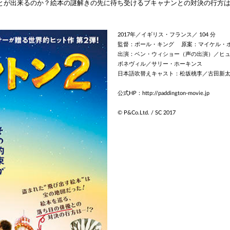
とが出来るのか？絵本の謎解きの先に待ち受けるブキャナンとの対決の行方
2017年／イギリス・フランス／ 104 分
監督：ポール・キング 原案：マイケル・
出演：ベン・ウィショー（声の出演）／ヒ
ボネヴィル／サリー・ホーキンス
日本語吹替えキャスト：松坂桃李／古田新太
公式HP：
http://paddington-movie.jp
© P&Co.Ltd. / SC 2017