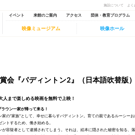
施設について
よく
イベント
来館のご案内
アクセス
団体・教育プログラム
映像ミュージアム
映像ホール
賞会『パディントン2』（日本語吹替版
ら大人まで楽しめる映画を無料で上映！
ブラウン一家が帰って来る！
家の"家族"として、幸せに暮らすパディントン。育ての親であるルーシーお
ゼントするため、働き始める。
ンが容疑者として逮捕されてしまう。それは、絵本に隠された秘密を知る、