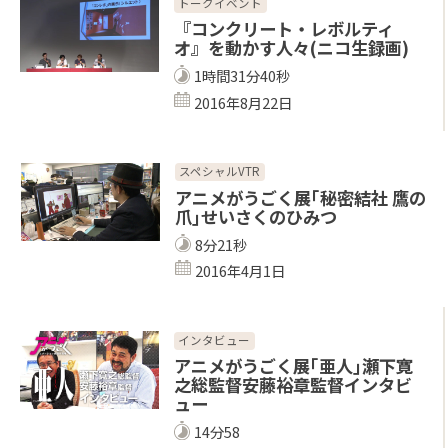
トークイベント
『コンクリート・レボルティ
オ』を動かす人々(ニコ生録画)
1時間31分40秒
2016年8月22日
スペシャルVTR
アニメがうごく展｢秘密結社 鷹の
爪｣せいさくのひみつ
8分21秒
2016年4月1日
インタビュー
アニメがうごく展｢亜人｣瀬下寛
之総監督安藤裕章監督インタビ
ュー
14分58