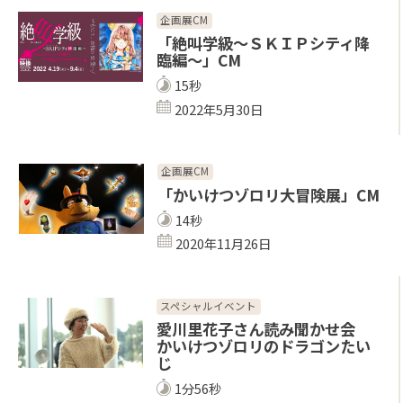
企画展CM
「絶叫学級～ＳＫＩＰシティ降
臨編～」CM
15秒
2022年5月30日
企画展CM
「かいけつゾロリ大冒険展」CM
14秒
2020年11月26日
スペシャルイベント
愛川里花子さん読み聞かせ会
かいけつゾロリのドラゴンたい
じ
1分56秒