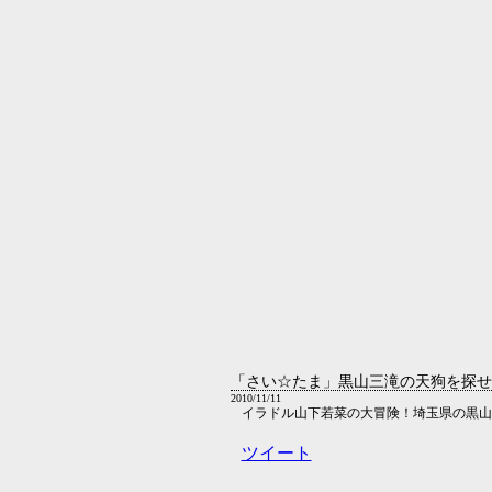
「さい☆たま」黒山三滝の天狗を探せ
2010/11/11
イラドル山下若菜の大冒険！埼玉県の黒山
ツイート